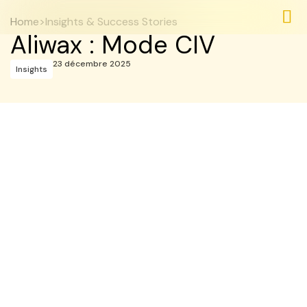
Home
>
Insights & Success Stories
Aliwax : Mode CIV
Nos 
Nos 
23 décembre 2025
Insights