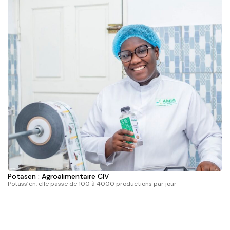
Potasen : Agroalimentaire CIV
OT
Potass’en, elle passe de 100 à 4000 productions par jour
De
pa