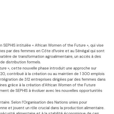
n SEPHIS intitulée « African Women of the Future », qui vise
gées par des femmes en Côte d’Ivoire et au Sénégal qui sont
matière de transformation agroalimentaire, un accès à des
de distribution formels.
ture », cette nouvelle phase introduit une approche sur
20, contribué à la création ou au maintien de 1 300 emplois
’intégration de 312 entreprises dirigées par des femmes dans
nes grâce à la création d’African Women of the Future
ment de SEPHIS à évoluer avec les nouvelles opportunités
ntaire. Selon l’Organisation des Nations unies pour
ne et jouent un rôle crucial dans la production alimentaire.
 sécurité alimentaire et à la stabilité économique de ces