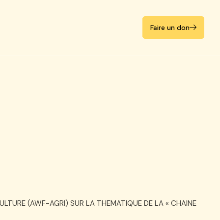
Faire un don
Faire un don
TURE (AWF-AGRI) SUR LA THEMATIQUE DE LA « CHAINE