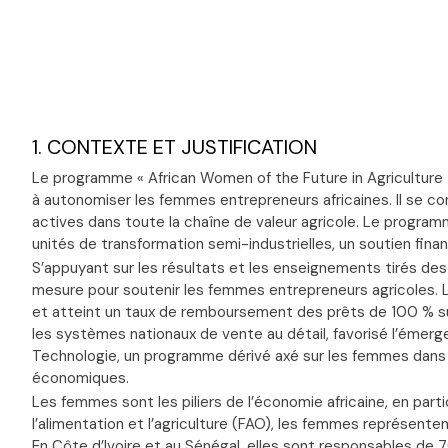
1. CONTEXTE ET JUSTIFICATION
Le programme « African Women of the Future in Agriculture » 
à autonomiser les femmes entrepreneurs africaines. Il se co
actives dans toute la chaîne de valeur agricole. Le program
unités de transformation semi-industrielles, un soutien fin
S’appuyant sur les résultats et les enseignements tirés des 
mesure pour soutenir les femmes entrepreneurs agricoles. L
et atteint un taux de remboursement des prêts de 100 % sur 
les systèmes nationaux de vente au détail, favorisé l’émer
Technologie, un programme dérivé axé sur les femmes dans 
économiques.
Les femmes sont les piliers de l’économie africaine, en parti
l’alimentation et l’agriculture (FAO), les femmes représente
En Côte d’Ivoire et au Sénégal, elles sont responsables de 7