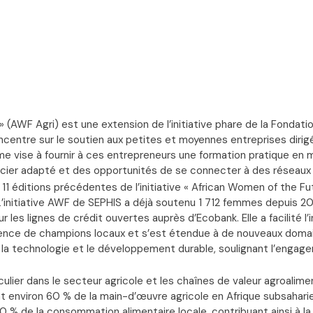
(AWF Agri) est une extension de l’initiative phare de la Fondatio
ncentre sur le soutien aux petites et moyennes entreprises diri
me vise à fournir à ces entrepreneurs une formation pratique en 
ancier adapté et des opportunités de se connecter à des réseaux 
11 éditions précédentes de l’initiative « African Women of the Fu
’initiative AWF de SEPHIS a déjà soutenu 1 712 femmes depuis 20
les lignes de crédit ouvertes auprès d’Ecobank. Elle a facilité l
gence de champions locaux et s’est étendue à de nouveaux domai
la technologie et le développement durable, soulignant l’engage
culier dans le secteur agricole et les chaînes de valeur agroalime
nt environ 60 % de la main-d’œuvre agricole en Afrique subsaharien
0 % de la consommation alimentaire locale, contribuant ainsi à la