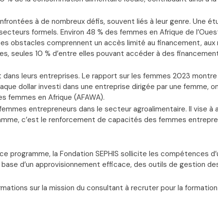
nfrontées à de nombreux défis, souvent liés à leur genre. Une é
ecteurs formels. Environ 48 % des femmes en Afrique de l’Ouest 
. Ces obstacles comprennent un accès limité au financement, aux
s, seules 10 % d’entre elles pouvant accéder à des financement
nt dans leurs entreprises. Le rapport sur les femmes 2023 montre
haque dollar investi dans une entreprise dirigée par une femme, 
r les femmes en Afrique (AFAWA).
mes entrepreneurs dans le secteur agroalimentaire. Il vise à a
rogramme, c’est le renforcement de capacités des femmes entrepr
e programme, la Fondation SEPHIS sollicite les compétences d
e base d’un approvisionnement efficace, des outils de gestion des
rmations sur la mission du consultant à recruter pour la format